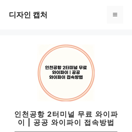
컨
텐
디자인 캡처
메
츠
로
뉴
건
너
뛰
기
인천공항 2터미널 무료 와이파
이 | 공공 와이파이 접속방법