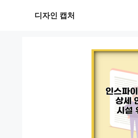
컨
텐
디자인 캡처
츠
로
건
너
뛰
기