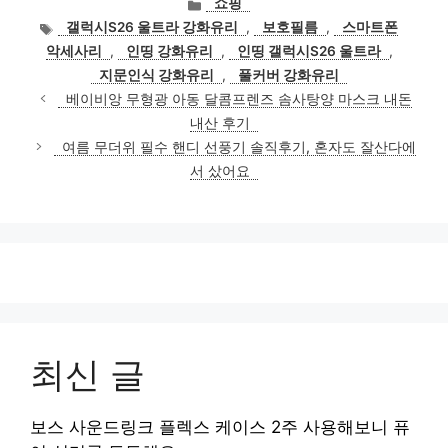
쇼핑
테
태
갤럭시S26 울트라 강화유리
,
보호필름
,
스마트폰
고
그
악세사리
,
인띵 강화유리
,
인띵 갤럭시S26 울트라
,
리
지문인식 강화유리
,
풀커버 강화유리
베이비앙 무형광 아동 달콤프렌즈 솜사탕양 마스크 내돈
내산 후기
여름 무더위 필수 핸디 선풍기 솔직후기, 혼자도 잘산다에
서 샀어요
최신 글
보스 사운드링크 플렉스 케이스 2주 사용해보니 퓨