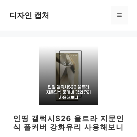
컨
텐
디자인 캡처
메
츠
로
뉴
건
너
뛰
기
인띵 갤럭시S26 울트라 지문인
식 풀커버 강화유리 사용해보니