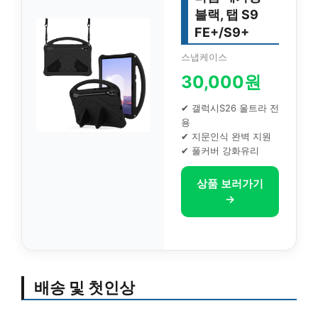
블랙, 탭 S9
FE+/S9+
스냅케이스
30,000원
✔ 갤럭시S26 울트라 전
용
✔ 지문인식 완벽 지원
✔ 풀커버 강화유리
상품 보러가기
→
배송 및 첫인상