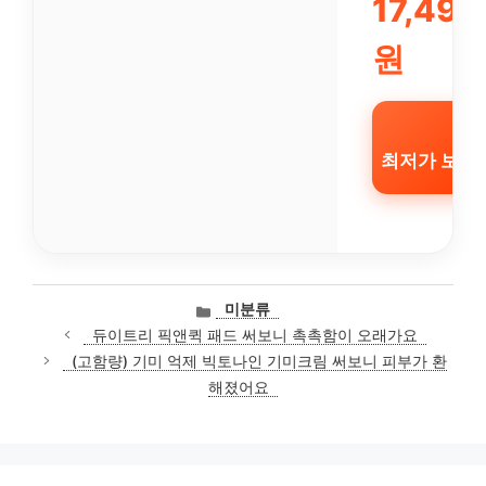
17,490
원
최저가 보기
카
미분류
테
듀이트리 픽앤퀵 패드 써보니 촉촉함이 오래가요
고
(고함량) 기미 억제 빅토나인 기미크림 써보니 피부가 환
리
해졌어요