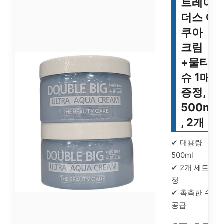
트레이
더스 아
쿠아
크림
+물티
슈 1매
증정,
500ml
, 2개
✔ 대용량
500ml
✔ 2개 세트 증
정
✔ 촉촉한 수분
공급