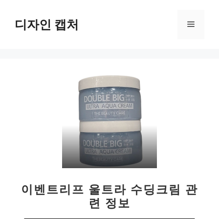
컨
텐
디자인 캡처
메
츠
로
뉴
건
너
뛰
기
이벤트리프 울트라 수딩크림 관
련 정보