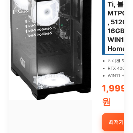
Ti, 블랙,
MTP00
, 512GB
16GB,
WIN11
Home
라이젠 5000
RTX 4060 Ti
WIN11 Home
1,999,
원
최저가 확인