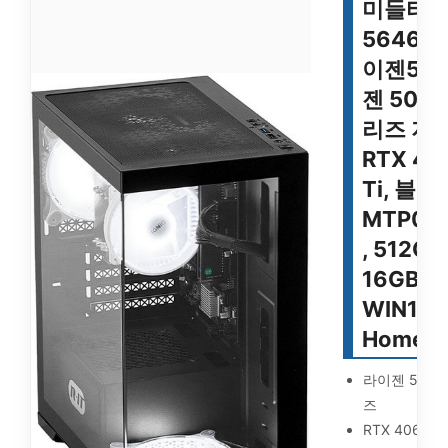
미들타
5646T
이젠5 
젠 5000
리즈 지
RTX 40
Ti, 블랙,
MTP00
, 512GB
16GB,
WIN11
Home
라이젠 5 50
즈
RTX 4060 T