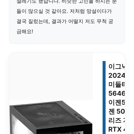
설레기도 했답니다. 비슷한 고민을 하시는 분
들이 많으실 것 같아요. 저처럼 망설이다가
결국 질렀는데, 결과가 어떨지 저도 무척 궁
금해요!
이그닉 R
2024 
미들타
5646T
이젠5 
젠 5000
리즈 지
RTX 40