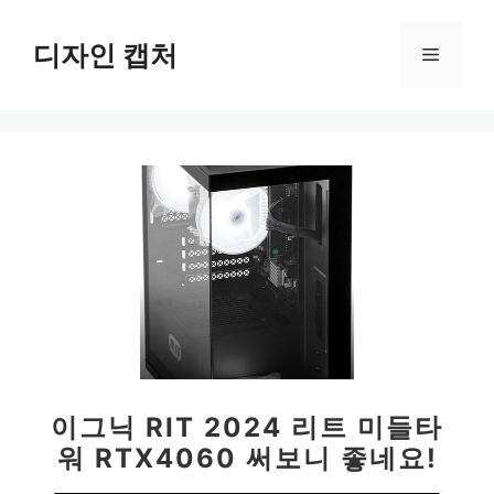
컨
텐
디자인 캡처
메
츠
로
뉴
건
너
뛰
기
이그닉 RIT 2024 리트 미들타
워 RTX4060 써보니 좋네요!