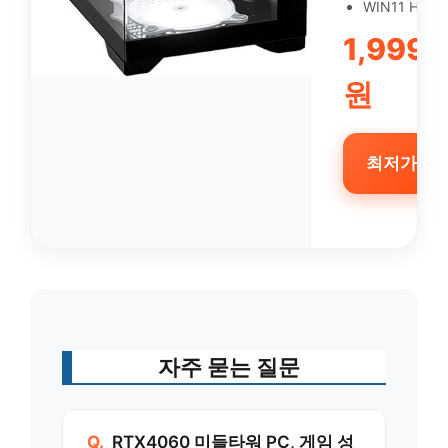
WIN11 Hom
1,999,
원
최저가 확인
자주 묻는 질문
Q.
RTX4060 미들타워 PC, 게임 성