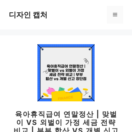
컨
텐
디자인 캡처
메
츠
로
뉴
건
너
뛰
기
육아휴직급여 연말정산 | 맞벌
이 VS 외벌이 가정 세금 전략
비교 | 부부 합산 VS 개별 신고