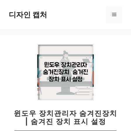
컨
텐
디자인 캡처
메
츠
로
뉴
건
너
뛰
기
윈도우 장치관리자 숨겨진장치
| 숨겨진 장치 표시 설정