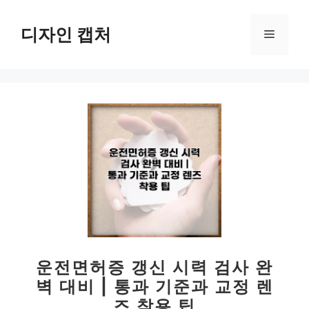
컨
텐
디자인 캡처
메
츠
로
뉴
건
너
뛰
기
운전면허증 갱신 시력 검사 완
벽 대비 | 통과 기준과 교정 렌
즈 착용 팁