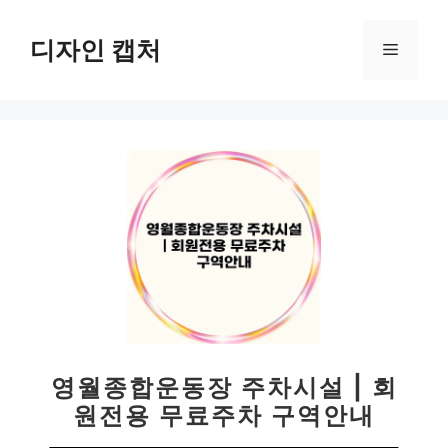
컨
텐
디자인 캡처
메
츠
로
뉴
건
너
뛰
기
영월종합운동장 주차시설 | 회
원전용 무료주차 구역안내