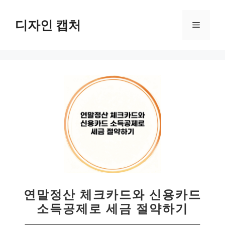
컨
텐
디자인 캡처
메
츠
로
뉴
건
너
뛰
기
연말정산 체크카드와 신용카드
소득공제로 세금 절약하기