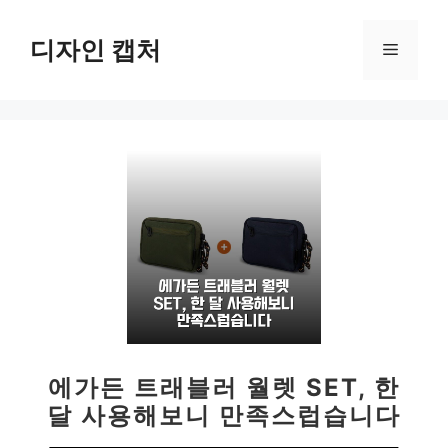
컨
텐
디자인 캡처
메
츠
로
뉴
건
너
뛰
기
에가든 트래블러 월렛 SET, 한
달 사용해보니 만족스럽습니다