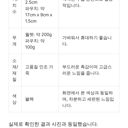
2.5cm
치
적입니다.
파우치: 약
수
17cm x 9cm x
1.5cm
월렛: 약 200g
무
가벼워서 휴대하기 좋습니
파우치: 약
게
다.
100g
소
재/
고품질 인조 가
부드러운 촉감이며 고급스
재
죽
러운 느낌을 줍니다.
질
화면에서 본 색상과 동일하
색
블랙
며, 차분하고 세련된 느낌입
상
니다.
실제로 확인한 결과 사진과 동일했습니다.