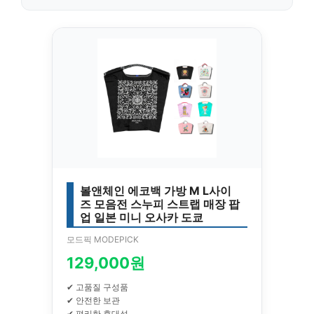
볼앤체인 에코백 가방 M L사이
즈 모음전 스누피 스트랩 매장 팝
업 일본 미니 오사카 도쿄
모드픽 MODEPICK
129,000원
✔ 고품질 구성품
✔ 안전한 보관
✔ 편리한 휴대성