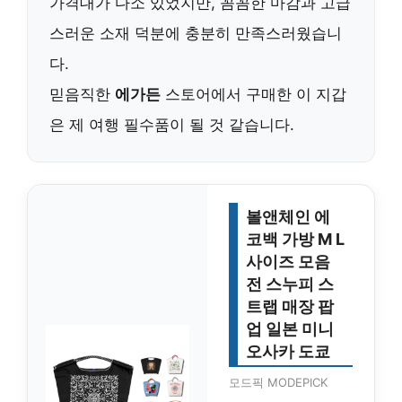
가격대가 다소 있었지만, 꼼꼼한 마감과 고급
스러운 소재 덕분에 충분히 만족스러웠습니
다.
믿음직한
에가든
스토어에서 구매한 이 지갑
은 제 여행 필수품이 될 것 같습니다.
볼앤체인 에
코백 가방 M L
사이즈 모음
전 스누피 스
트랩 매장 팝
업 일본 미니
오사카 도쿄
모드픽 MODEPICK