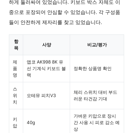
하게 둘러싸여 있었습니다. 키보드 박스 자체도 이
중으로 포장되어 안심할 수 있었습니다. 각 구성품
들이 안전하게 제자리를 찾고 있었습니다.
항
사양
비교/평가
목
제
앱코 AK998 8K 유
품
선 기계식 키보드 블
정확한 상품명 확인
명
랙
스
체리 스위치 대비 부드
위
오테뮤 피치V3
러운 타건감 기대
치
가벼운 키압으로 장시
키
40g
간 사용 시 피로 감소 예
압
상