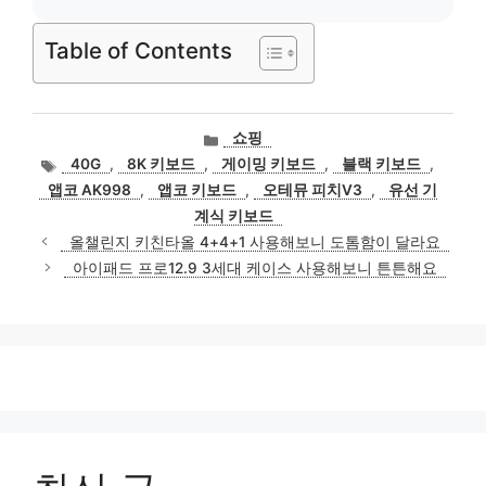
Table of Contents
카
쇼핑
테
태
40G
,
8K 키보드
,
게이밍 키보드
,
블랙 키보드
,
고
그
앱코 AK998
,
앱코 키보드
,
오테뮤 피치V3
,
유선 기
리
계식 키보드
올챌린지 키친타올 4+4+1 사용해보니 도톰함이 달라요
아이패드 프로12.9 3세대 케이스 사용해보니 튼튼해요