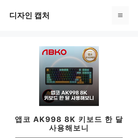
컨
텐
디자인 캡처
메
츠
로
뉴
건
너
뛰
기
앱코 AK998 8K 키보드 한 달
사용해보니