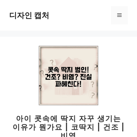
컨
텐
디자인 캡처
메
츠
로
뉴
건
너
뛰
기
아이 콧속에 딱지 자꾸 생기는
이유가 뭔가요 | 코딱지 | 건조 |
비염