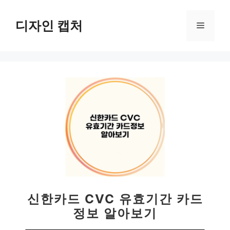
컨
텐
디자인 캡처
메
츠
로
뉴
건
너
뛰
기
신한카드 CVC 유효기간 카드
정보 알아보기