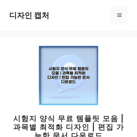
컨
텐
디자인 캡처
메
츠
로
뉴
건
너
뛰
기
시험지 양식 무료 템플릿 모음 |
과목별 최적화 디자인 | 편집 가
능한 문서 다운로드