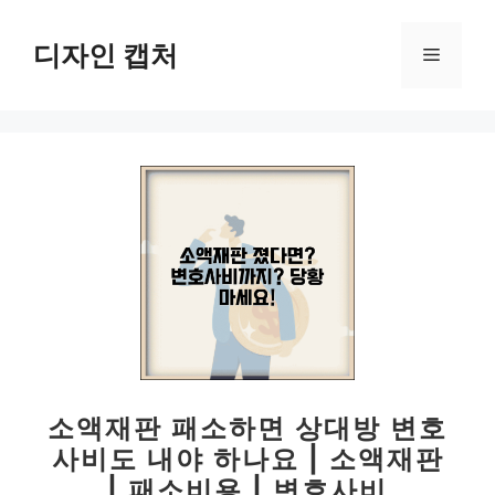
컨
텐
디자인 캡처
메
츠
로
뉴
건
너
뛰
기
소액재판 패소하면 상대방 변호
사비도 내야 하나요 | 소액재판
| 패소비용 | 변호사비