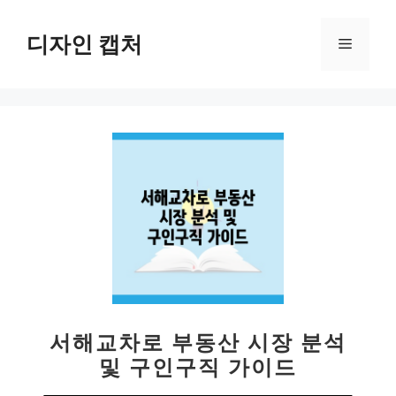
컨
텐
디자인 캡처
메
츠
로
뉴
건
너
뛰
기
서해교차로 부동산 시장 분석
및 구인구직 가이드