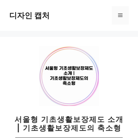
컨
텐
디자인 캡처
메
츠
로
뉴
건
너
뛰
기
서울형 기초생활보장제도 소개
| 기초생활보장제도의 축소형