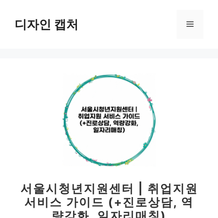
컨
텐
디자인 캡처
메
츠
로
뉴
건
너
뛰
기
서울시청년지원센터 | 취업지원
서비스 가이드 (+진로상담, 역
량강화, 일자리매칭)