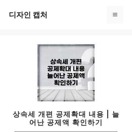
컨
텐
디자인 캡처
메
츠
로
뉴
건
너
뛰
기
상속세 개편 공제확대 내용 | 늘
어난 공제액 확인하기