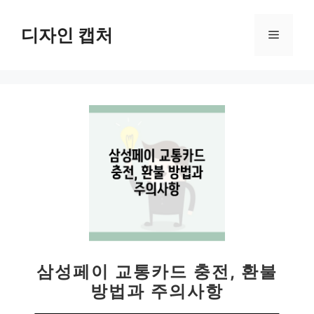
컨
텐
디자인 캡처
메
츠
로
뉴
건
너
뛰
기
삼성페이 교통카드 충전, 환불
방법과 주의사항