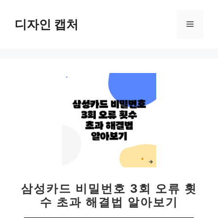
컨
텐
디자인 캡처
메
츠
로
뉴
건
너
뛰
기
삼성카드 비밀번호 3회 오류 횟
수 초과 해결법 알아보기