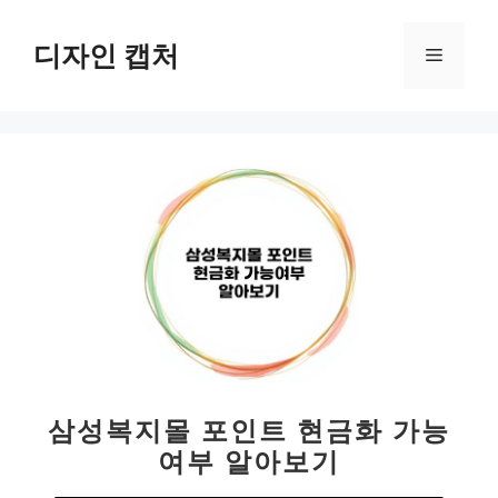
컨
텐
디자인 캡처
메
츠
로
뉴
건
너
뛰
기
삼성복지몰 포인트 현금화 가능
여부 알아보기