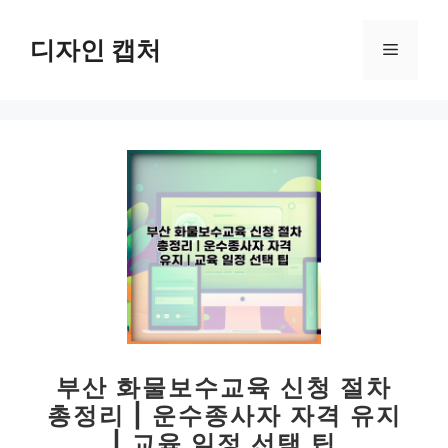
컨
텐
디자인 캡처
메
츠
로
뉴
건
너
뛰
기
부산 화물보수교육 신청 절차
총정리 | 운수종사자 자격 유지
| 교육 일정 선택 팁