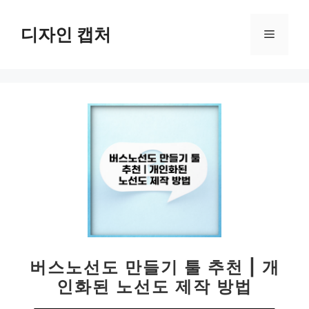
컨
텐
디자인 캡처
메
츠
로
뉴
건
너
뛰
기
버스노선도 만들기 툴 추천 | 개
인화된 노선도 제작 방법