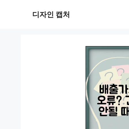
컨
텐
디자인 캡처
츠
로
건
너
뛰
기