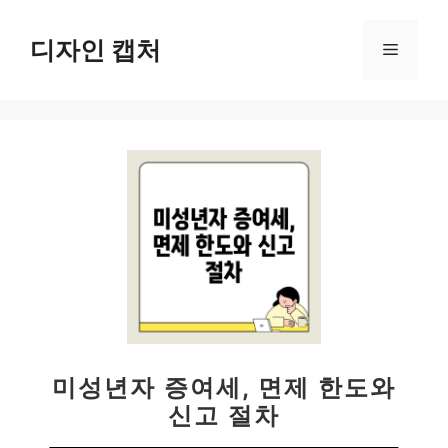
컨
텐
디자인 캡처
메
츠
로
뉴
건
너
뛰
기
미성년자 증여세, 면제 한도와
신고 절차