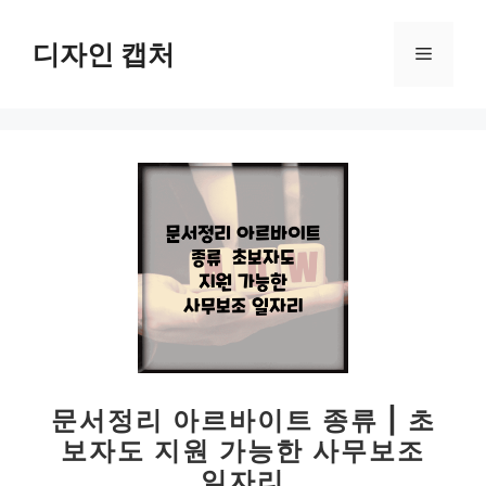
컨
텐
디자인 캡처
메
츠
로
뉴
건
너
뛰
기
문서정리 아르바이트 종류 | 초
보자도 지원 가능한 사무보조
일자리