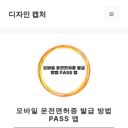
컨
텐
디자인 캡처
메
츠
로
뉴
건
너
뛰
기
모바일 운전면허증 발급 방법
PASS 앱