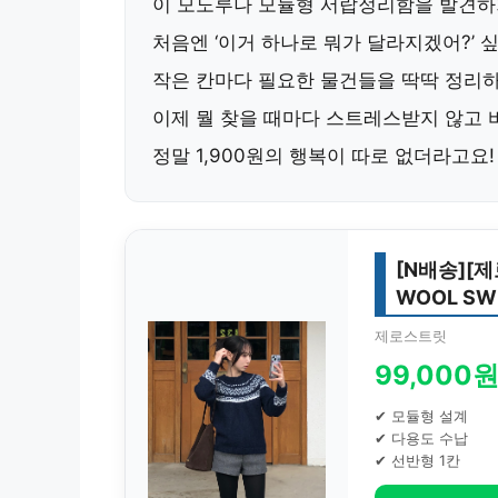
이
모노루나 모듈형 서랍정리함
을 발견하
처음엔 ‘이거 하나로 뭐가 달라지겠어?’ 
작은 칸마다 필요한 물건들을 딱딱 정리하
이제 뭘 찾을 때마다 스트레스받지 않고 
정말 1,900원의 행복이 따로 없더라고요!
[N배송][제
WOOL SW
제로스트릿
99,000
✔ 모듈형 설계
✔ 다용도 수납
✔ 선반형 1칸