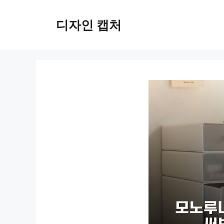
컨
텐
디자인 캡처
츠
로
건
너
뛰
기