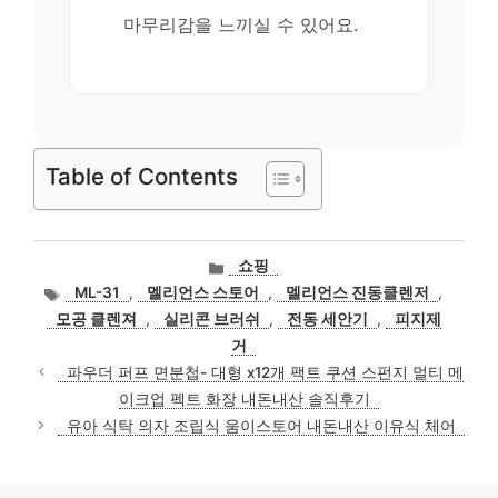
마무리감을 느끼실 수 있어요.
Table of Contents
카
쇼핑
테
태
ML-31
,
멜리언스 스토어
,
멜리언스 진동클렌저
,
고
그
모공 클렌져
,
실리콘 브러쉬
,
전동 세안기
,
피지제
리
거
파우더 퍼프 면분첩- 대형 x12개 팩트 쿠션 스펀지 멀티 메
이크업 펙트 화장 내돈내산 솔직후기
유아 식탁 의자 조립식 움이스토어 내돈내산 이유식 체어