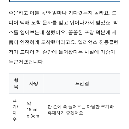
주문하고 이틀 동안 얼마나 기다렸는지 몰라요. 드
디어 택배 도착 문자를 받고 뛰어나가서 받았죠. 박
스를 열어보는데 설렜어요. 꼼꼼한 포장 덕분에 제
품이 안전하게 도착했더라고요. 멜리언스 진동클렌
저가 드디어 제 손안에 들어왔다는 사실에 가슴이
두근거렸답니다.
항
사양
느낀 점
목
크
약
기/
한 손에 쏙 들어오는 아담한 크기라
15cm
치
휴대하기 좋겠어요.
x 3cm
수