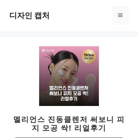
컨
텐
디자인 캡처
메
츠
로
뉴
건
너
뛰
기
멜리언스 진동클렌저 써보니 피
지 모공 싹! 리얼후기