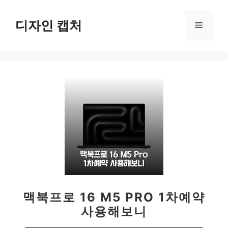
컨
텐
디자인 캡처
메
츠
로
뉴
건
너
뛰
기
맥북프로 16 M5 PRO 1차예약
사용해보니