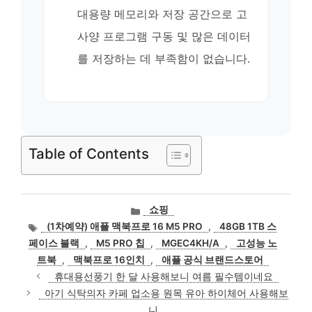
대용량 메모리와 저장 공간으로 고
사양 프로그램 구동 및 많은 데이터
를 저장하는 데 부족함이 없습니다.
Table of Contents
카
쇼핑
테
태
(1차예약) 애플 맥북프로 16 M5 PRO
,
48GB 1TB 스
고
그
페이스 블랙
,
M5 PRO 칩
,
MGEC4KH/A
,
고성능 노
리
트북
,
맥북프로 16인치
,
애플 공식 브랜드스토어
휴대용선풍기 한 달 사용해보니 여름 필수템이네요
아기 식탁의자 카페 업소용 원목 유아 하이체어 사용해보
니