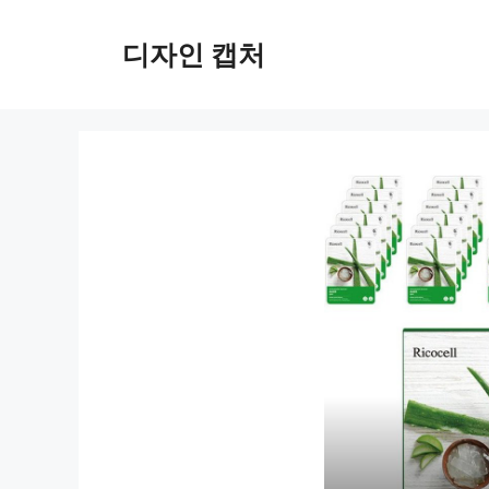
컨
텐
디자인 캡처
츠
로
건
너
뛰
기