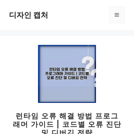
컨
텐
디자인 캡처
메
츠
로
뉴
건
너
뛰
기
런타임 오류 해결 방법 프로그
래머 가이드 | 코드별 오류 진단
및 디버깅 전략