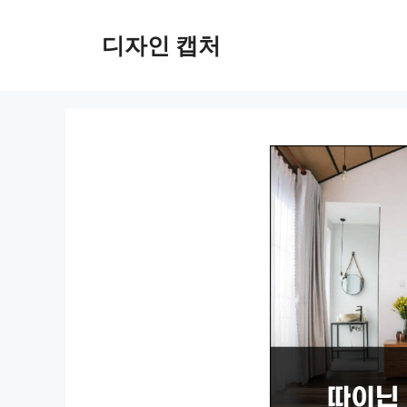
컨
텐
디자인 캡처
츠
로
건
너
뛰
기