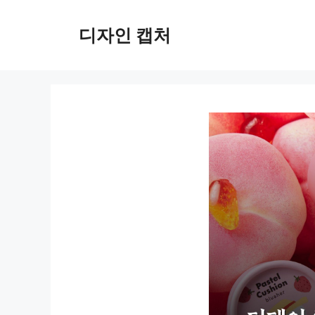
컨
텐
디자인 캡처
츠
로
건
너
뛰
기