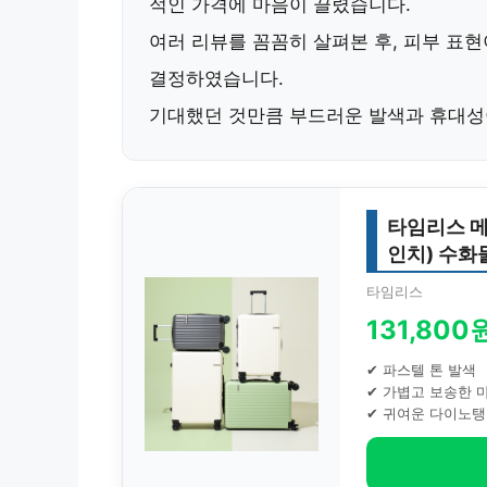
적인 가격
에 마음이 끌렸습니다.
여러 리뷰를 꼼꼼히 살펴본 후,
피부 표현
결정하였습니다.
기대했던 것만큼
부드러운 발색과 휴대성
타임리스 메탈
인치) 수화
타임리스
131,800
✔ 파스텔 톤 발색
✔ 가볍고 보송한 
✔ 귀여운 다이노탱