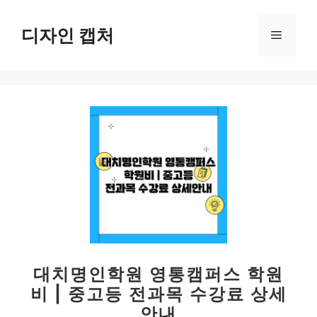
컨
텐
디자인 캡처
메
츠
로
뉴
건
너
뛰
기
대치명인학원 영통캠퍼스 학원
비 | 중고등 전과목 수강료 상세
안내