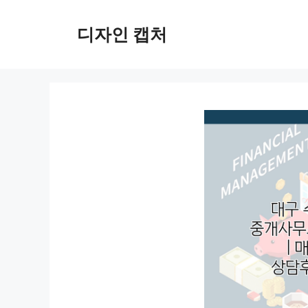
컨
텐
디자인 캡처
츠
로
건
너
뛰
기