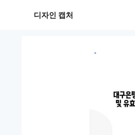
컨
텐
디자인 캡처
츠
로
건
너
뛰
기