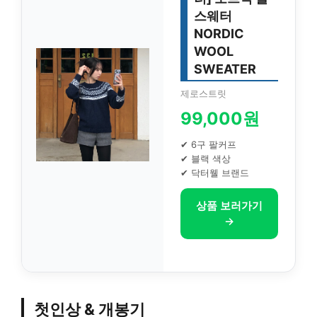
스웨터
NORDIC
WOOL
SWEATER
제로스트릿
99,000원
✔ 6구 팔커프
✔ 블랙 색상
✔ 닥터웰 브랜드
상품 보러가기
→
첫인상 & 개봉기