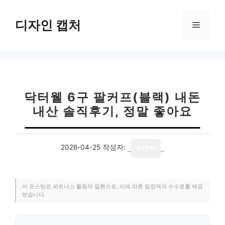
컨
텐
디자인 캡처
메
츠
로
뉴
건
너
뛰
기
닥터웰 6구 팔커프(블랙) 내돈
내산 솔직후기, 정말 좋아요
2026-04-25
작성자:
writer
이 포스팅은 파트너스 활동의 일환으로, 이에 따른 일정액의 수수료를 제공
받습니다.