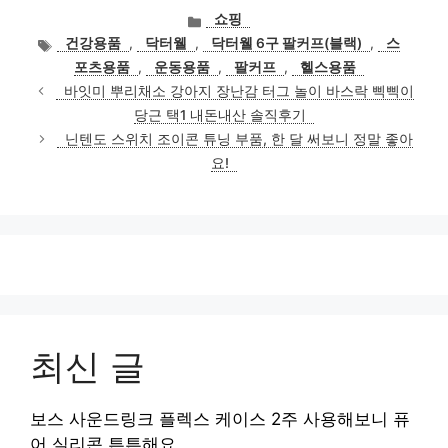
카
쇼핑
테
태
건강용품
,
닥터웰
,
닥터웰 6구 팔커프(블랙)
,
스
고
그
포츠용품
,
운동용품
,
팔커프
,
헬스용품
리
바잇미 뿌리채소 강아지 장난감 터그 놀이 바스락 삑삑이
당근 택1 내돈내산 솔직후기
닌텐도 스위치 조이콘 튜닝 부품, 한 달 써보니 정말 좋아
요!
최신 글
보스 사운드링크 플렉스 케이스 2주 사용해보니 퓨
어 실리콘 튼튼해요