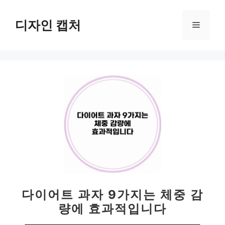
컨
텐
디자인 캡처
메
츠
로
뉴
건
너
뛰
기
다이어트 과자 9가지는 체중 감
량에 효과적입니다