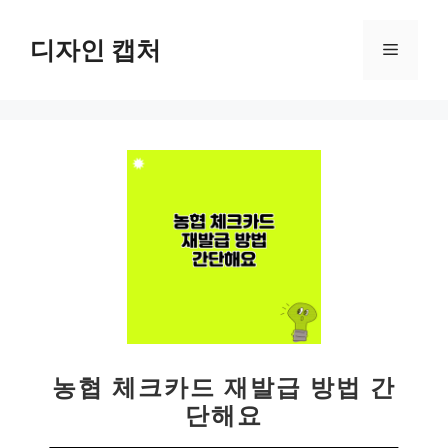
컨
텐
디자인 캡처
메
츠
로
뉴
건
너
뛰
기
농협 체크카드 재발급 방법 간
단해요