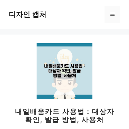
컨
텐
디자인 캡처
메
츠
로
뉴
건
너
뛰
기
내일배움카드 사용법 : 대상자
확인, 발급 방법, 사용처