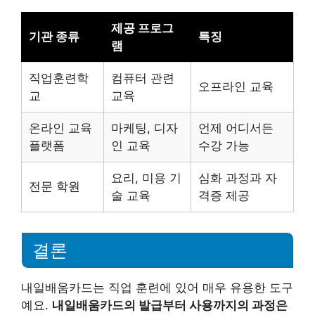
제공 프로그
기관 종류
특징
램
직업훈련학
컴퓨터 관련
오프라인 교육
교
교육
온라인 교육
마케팅, 디자
언제 어디서든
플랫폼
인 교육
수강 가능
요리, 미용 기
심화 과정과 자
전문 학원
술 교육
격증 제공
결론
내일배움카드는 직업 훈련에 있어 매우 유용한 도구
예요.
내일배움카드의 발급부터 사용까지의 과정은