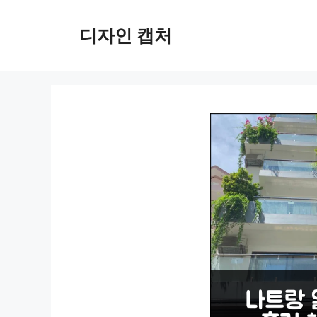
컨
텐
디자인 캡처
츠
로
건
너
뛰
기