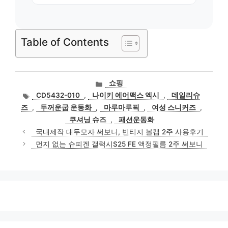
Table of Contents
카
쇼핑
테
태
CD5432-010
,
나이키 에어맥스 엑시
,
데일리슈
고
그
즈
,
두꺼운굽 운동화
,
마루마루픽
,
여성 스니커즈
,
리
쿠셔닝 슈즈
,
패션운동화
국내제작 대두모자 써보니, 빈티지 볼캡 2주 사용후기
먼지 없는 슈피겐 갤럭시S25 FE 액정필름 2주 써보니