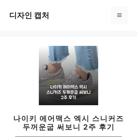
컨
텐
디자인 캡처
메
츠
로
뉴
건
너
뛰
기
나이키 에어맥스 엑시 스니커즈
두꺼운굽 써보니 2주 후기