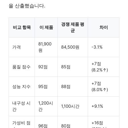
을 산출했습니다.
경쟁 제품 평
비교 항목
이 제품
차이
균
81,900
가격
84,500원
-3.1%
원
+7점
품질 점수
92점
85점
(8.2%↑)
+7점
성능 지수
95점
88점
(8.0%↑)
내구성 시
1,200시
1,100시간
+9.1%
간
간
가성비 점
+16점
96점
80점