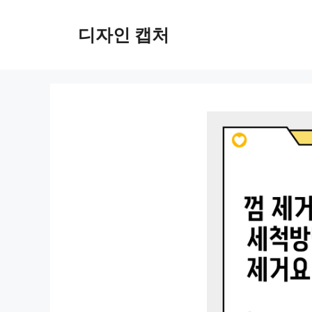
컨
텐
디자인 캡처
츠
로
건
너
뛰
기