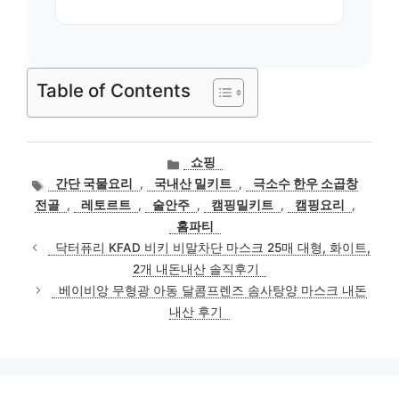
Table of Contents
카
쇼핑
테
태
간단 국물요리
,
국내산 밀키트
,
극소수 한우 소곱창
고
그
전골
,
레토르트
,
술안주
,
캠핑밀키트
,
캠핑요리
,
리
홈파티
닥터퓨리 KFAD 비키 비말차단 마스크 25매 대형, 화이트,
2개 내돈내산 솔직후기
베이비앙 무형광 아동 달콤프렌즈 솜사탕양 마스크 내돈
내산 후기