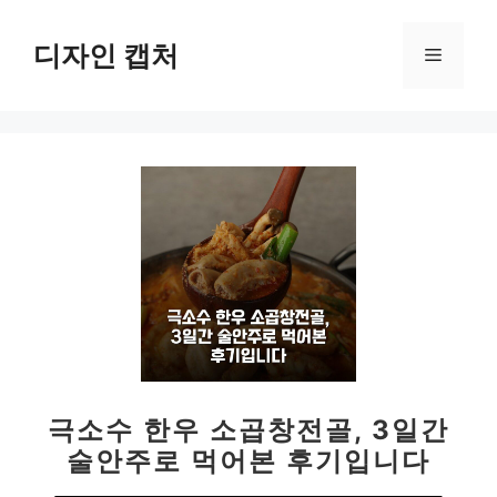
컨
텐
디자인 캡처
메
츠
로
뉴
건
너
뛰
기
극소수 한우 소곱창전골, 3일간
술안주로 먹어본 후기입니다