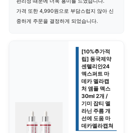
편리성 때문에 더욱 흥미를 느꼈습니다.
가격 또한
4,990원
으로 부담스럽지 않아 신
중하게 주문을 결정하게 되었습니다.
[10%추가적
립] 동국제약
센텔리안24
엑스퍼트 마
데카 멜라캡
처 앰플 맥스
30ml 2개 /
기미 잡티 멜
라닌 주름 개
선에 도움 마
데카멜라캡쳐