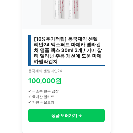
[10%추가적립] 동국제약 센텔
리안24 엑스퍼트 마데카 멜라캡
처 앰플 맥스 30ml 2개 / 기미 잡
티 멜라닌 주름 개선에 도움 마데
카멜라캡쳐
동국제약 센텔리안24
100,000원
✔ 극소수 한우 곱창
✔ 국내산 밀키트
✔ 간편 국물요리
상품 보러가기 →