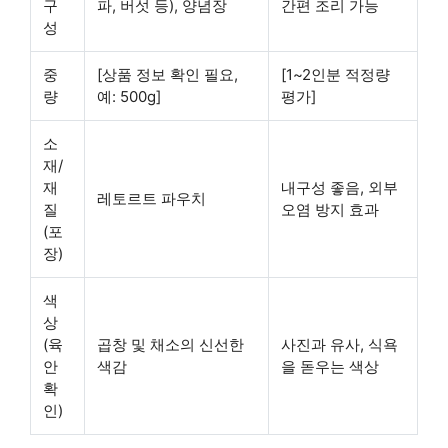
구
파, 버섯 등), 양념장
간편 조리 가능
성
중
[상품 정보 확인 필요,
[1~2인분 적정량
량
예: 500g]
평가]
소
재/
재
내구성 좋음
, 외부
레토르트 파우치
질
오염 방지 효과
(포
장)
색
상
(육
곱창 및 채소의 신선한
사진과 유사
, 식욕
안
색감
을 돋우는 색상
확
인)