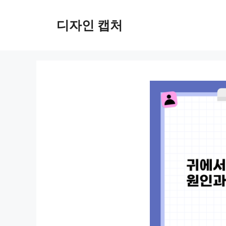
컨
텐
디자인 캡처
츠
로
건
너
뛰
기