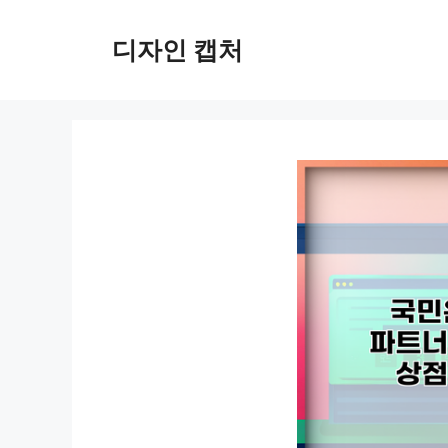
컨
텐
디자인 캡처
츠
로
건
너
뛰
기