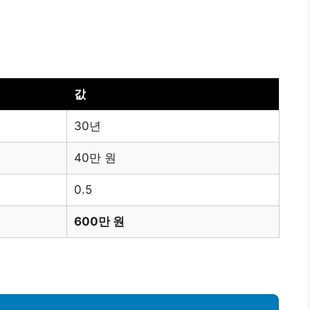
값
30년
40만 원
0.5
600만 원