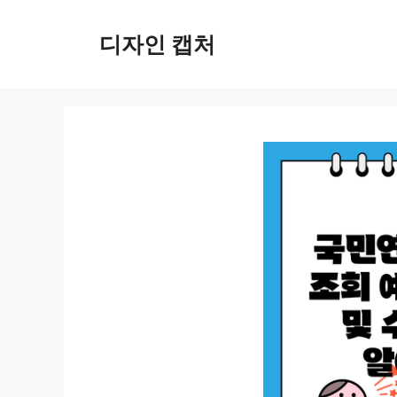
컨
텐
디자인 캡처
츠
로
건
너
뛰
기